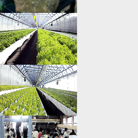
北海道の自然の恵みと生産者の思いで
育ちました。
肉厚で、豊かな香り。ミネラル保鮒武
佐岳の湧水で育ち、環境に優しいエコ
な椎茸です。