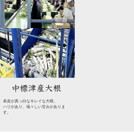
マルチリーフレタスは、中標津で水耕
栽培を行い、無農薬に近い野菜として
知られています。
採れ立て新鮮！シャキシャキ！パリ
ッ！な食感を味わう事が出来ます。
表皮が真っ白なキレイな大根。
ハリがあり、瑞々しい甘みがありま
す。