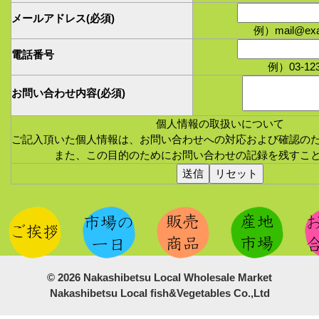
青果部 8：15～、水産部 9：00～
メールアドレス
(必須)
例）mail@exa
2023/12/12
電話番号
例）03-123
令和6年（2024年） 中標津町地方卸売市場
お問い合わせ内容
(必須)
日カレンダーを掲載しました。
こちら
個人情報の取扱いについて
ご記入頂いた個人情報は、お問い合わせへの対応および確認の
2023/3/13
また、この目的のためにお問い合わせの記録を残すこ
「北海道ひさもとオリジナル商品」リンクを
ました。 ページ上部のリンクよりご覧いただ
す。
北海道ひさもと
2022/12/15
© 2026 Nakashibetsu Local Wholesale Market
令和5年（2023年）初せりは1月5日（木）で
Nakashibetsu Local fish&Vegetables Co.,Ltd
青果部 8：30～、水産部 9：15～
1月6日（金）より通常営業です。