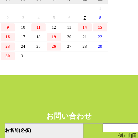
こちら
2024/12/16
令和7年（2025年）初せりは1月5日（日）で
青果部 8：30～、水産部 9：15～
1月6日（月）より通常営業です。
青果部 8：15～、水産部 9：00～
2024/12/16
令和7年（2025年） 中標津町地方卸売市場
日カレンダーを掲載しました。
こちら
2023/12/12
お問い合わせ
令和6年（2024年）初せりは1月5日（金）で
お名前
(必須)
青果部 8：30～、水産部 9：15～
例）山田
1月6日（土）より通常営業です。